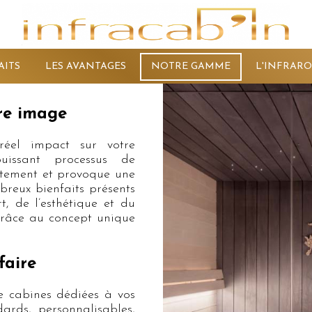
AITS
LES AVANTAGES
NOTRE GAMME
L'INFRAR
re image
 réel impact sur votre
uissant processus de
ectement et provoque une
breux bienfaits présents
, de l’esthétique et du
 grâce au concept unique
faire
e cabines dédiées à vos
dards, personnalisables,