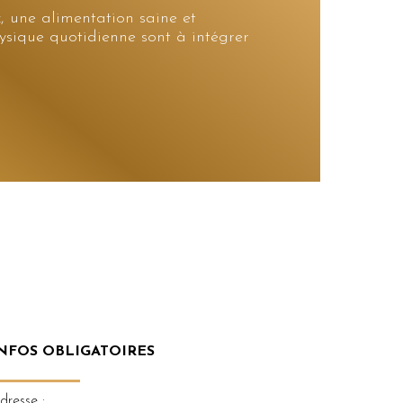
, une alimentation saine et
hysique quotidienne sont à intégrer
NFOS OBLIGATOIRES
dresse :