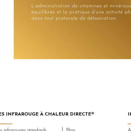
L’administration de vitamines et minéraux
équilibrée et la pratique d’une activité p
dans tout protocole de détoxication.
ES INFRAROUGE À CHALEUR DIRECTE®
I
s infrarouges standards
Blog
A