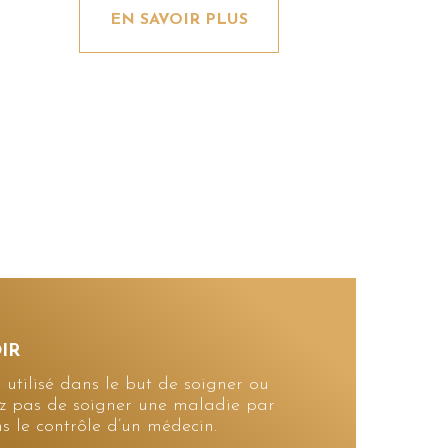
EN SAVOIR PLUS
IR
utilisé dans le but de soigner ou
tez pas de soigner une maladie par
 le contrôle d’un médecin.