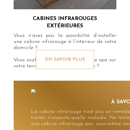
CABINES INFRAROUGES
EXTÉRIEURES
Vous n’avez pas la possibilité d’installer
une cabine infrarouge à l’intérieur de votre
domicile ?
Vous souhaitez créer une ambiance spa sur
EN SAVOIR PLUS
votre terrasse ou dans votre jardin ?
À SAVO
La cabine infrarouge n’est pas un remède 
traiter n’importe quelle maladie. Ne ten
une cabine infrarouge par vous-même sans